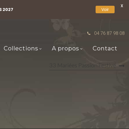
X
S 2027
Voir
04 76 87 98 08
Collections
A propos
Contact
33 Mariées Passion Festive