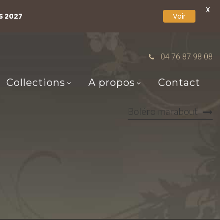
X
S 2027
Voir
04 76 87 98 08
Collections
A propos
Contact
Boléro marabout