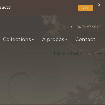
X
S 2027
Voir
04 76 87 98 08
Collections
A propos
Contact
Bijoux attache traîne