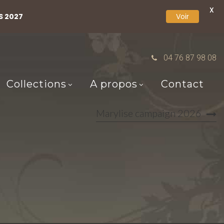
X
S 2027
Voir
04 76 87 98 08
Collections
A propos
Contact
Marylise campaign 2026