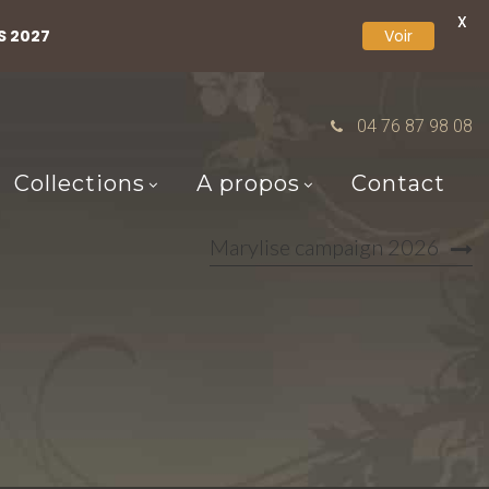
X
S 2027
Voir
04 76 87 98 08
Collections
A propos
Contact
Marylise campaign 2026