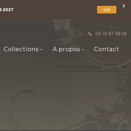
X
S 2027
Voir
04 76 87 98 08
Collections
A propos
Contact
Marylise campaign 2026