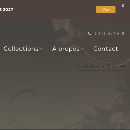
X
S 2027
Voir
04 76 87 98 08
Collections
A propos
Contact
39 Adriana Alier