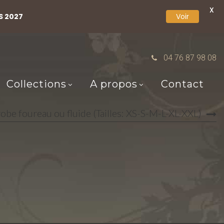
X
S 2027
Voir
04 76 87 98 08
Collections
A propos
Contact
obe foureau ou fluide (Tailles: XS-S-M-L-XL-XXL)