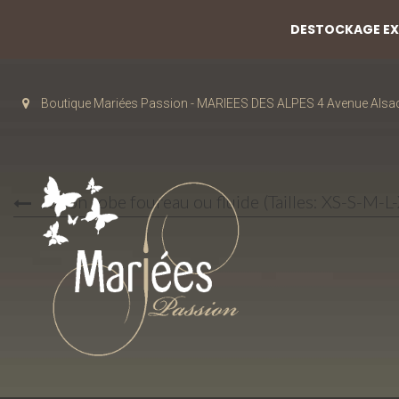
DESTOCKAGE EXC
Boutique Mariées Passion - MARIEES DES ALPES 4 Avenue Alsa
Jupon robe foureau ou fluide (Tailles: XS-S-M-L