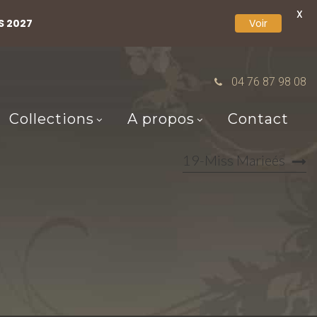
X
S 2027
Voir
04 76 87 98 08
Collections
A propos
Contact
19-Miss Marieés